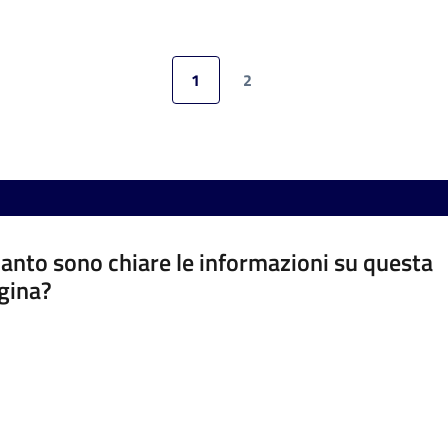
1
2
Pagina precedente
Pagina
Pagina
Pagina successiva
anto sono chiare le informazioni su questa
gina?
a da 1 a 5 stelle