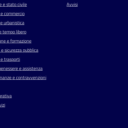
 e stato civile
Avvisi
 e commercio
e urbanistica
e tempo libero
one e formazione
a e sicurezza pubblica
 e trasporti
benessere e assistenza
 finanze e contravvenzioni
orativa
vizi