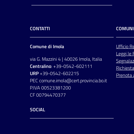
CONTATTI
COMUNI
Comune di Imola
Ufficio
Re
Leggi le
via G. Mazzini 4 | 40026 Imola, Italia
Segnalazi
Centralino
: +39-0542-602111
Richiesta
URP
+39-0542-602215
Prenota
PEC comune.imola@cert.provincia.bo.it
P.IVA 00523381200
CF 00794470377
SOCIAL
Facebook
Instagram
Youtube
Flickr