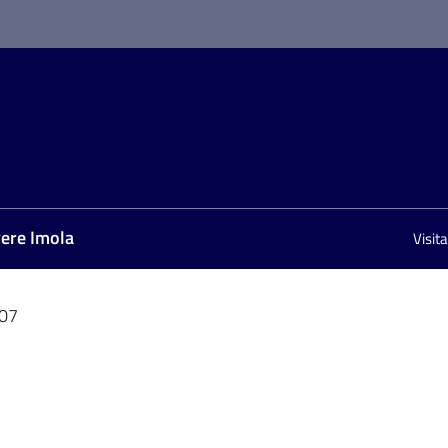
vere Imola
Visit
07