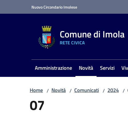
Vai al contenuto
Vai alla navigazione
Vai al footer
Nuovo Circondario Imolese
Comune di Imola
RETE CIVICA
Amministrazione
Novità
Servizi
Vi
Menu selezionato
Home
Novità
Comunicati
2024
/
/
/
/
07