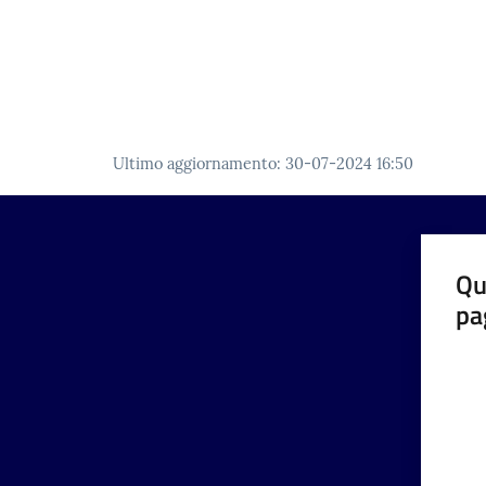
Ultimo aggiornamento
:
30-07-2024 16:50
Qu
pa
Valut