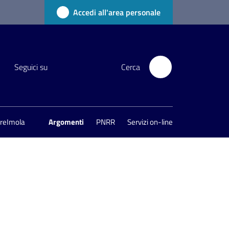
Accedi all'area personale
Seguici su
Cerca
areImola
Argomenti
PNRR
Servizi on-line