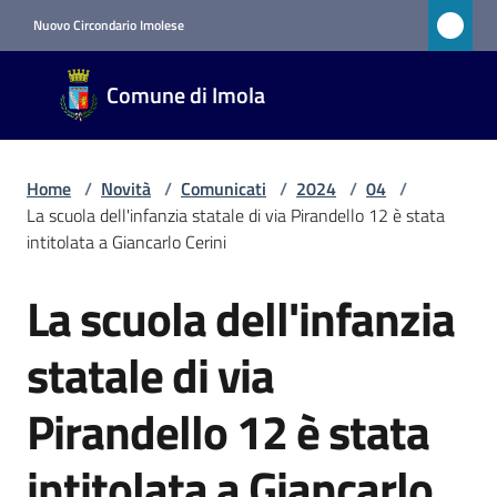
Vai al contenuto
Vai alla navigazione
Vai al footer
Nuovo Circondario Imolese
Comune
Comune di Imola
di Imola
RETE
CIVICA
Home
/
Novità
/
Comunicati
/
2024
/
04
/
La scuola dell'infanzia statale di via Pirandello 12 è stata
intitolata a Giancarlo Cerini
Amministrazione
La scuola dell'infanzia
Salta al contenuto
Novità
Menu selezionato
statale di via
Servizi
Pirandello 12 è stata
Vivere
intitolata a Giancarlo
Imola