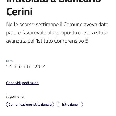
Cerini
Nelle scorse settimane il Comune aveva dato 
parere favorevole alla proposta che era stata 
V
i
avanzata dall’Istituto Comprensivo 5
s
i
t
Data
:
a
24 aprile 2024
r
e
I
Condividi
Vedi azioni
m
o
Argomenti
l
Comunicazione istituzionale
Istruzione
a