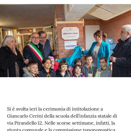
Argomenti
PNRR
Servizi
on-
line
Seguici
su
Contenuto
Si è svolta ieri la cerimonia di intitolazione a
Giancarlo Cerini della scuola dell’infanzia statale di
via Pirandello 12. Nelle scorse settimane, infatti, la
giunta comunale e la commissione toponomastica