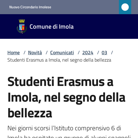
Vai al contenuto
Vai alla navigazione
Vai al footer
Nuovo Circondario Imolese
Comune
Comune di Imola
di Imola
RETE
CIVICA
Home
/
Novità
/
Comunicati
/
2024
/
03
/
Studenti Erasmus a Imola, nel segno della bellezza
Amministrazione
Studenti Erasmus a
Salta al contenuto
Novità
Imola, nel segno della
Menu selezionato
bellezza
Servizi
Nei giorni scorsi l’Istituto comprensivo 6 di 
Vivere
Imola ha ospitato un gruppo di alunni spagnoli 
Imola