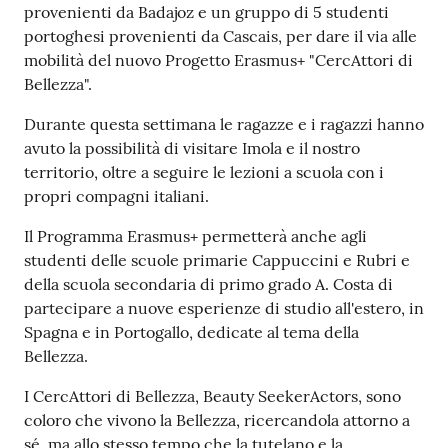
provenienti da Badajoz e un gruppo di 5 studenti
Argomenti
portoghesi provenienti da Cascais, per dare il via alle
mobilità del nuovo Progetto Erasmus+ "CercAttori di
PNRR
Bellezza".
Durante questa settimana le ragazze e i ragazzi hanno
Servizi
avuto la possibilità di visitare Imola e il nostro
on-
territorio, oltre a seguire le lezioni a scuola con i
line
propri compagni italiani.
Il Programma Erasmus+ permetterà anche agli
studenti delle scuole primarie Cappuccini e Rubri e
Seguici
della scuola secondaria di primo grado A. Costa di
su
partecipare a nuove esperienze di studio all'estero, in
Spagna e in Portogallo, dedicate al tema della
Bellezza.
I CercAttori di Bellezza, Beauty SeekerActors, sono
coloro che vivono la Bellezza, ricercandola attorno a
sé, ma allo stesso tempo che la tutelano e la