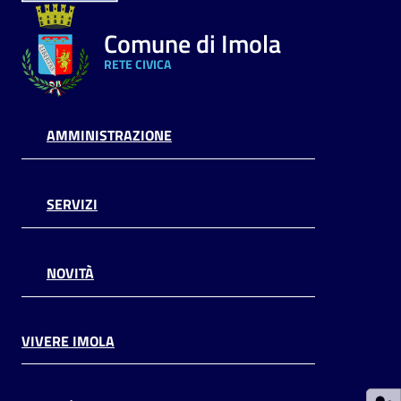
Argomenti
Comune di Imola
RETE CIVICA
PNRR
Servizi
AMMINISTRAZIONE
on-
line
SERVIZI
Seguici
su
NOVITÀ
VIVERE IMOLA