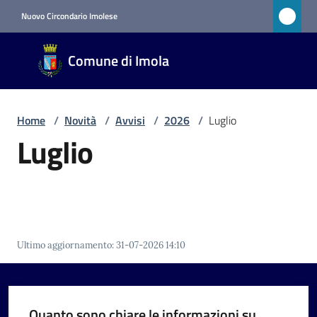
Vai al contenuto
Vai alla navigazione
Vai al footer
Nuovo Circondario Imolese
Comune
Comune di Imola
di Imola
RETE
CIVICA
Home
/
Novità
/
Avvisi
/
2026
/
Luglio
Luglio
Amministrazione
Novità
Menu selezionato
Ultimo aggiornamento
:
31-07-2026 14:10
Servizi
Vivere
Quanto sono chiare le informazioni su
Imola