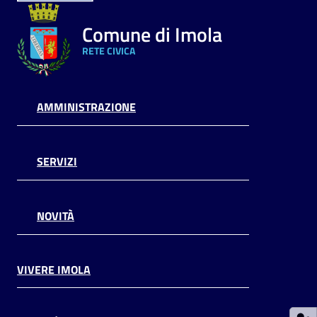
Argomenti
Comune di Imola
RETE CIVICA
PNRR
Servizi
AMMINISTRAZIONE
on-
line
SERVIZI
Seguici
su
NOVITÀ
VIVERE IMOLA