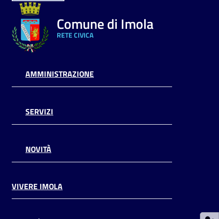
Argomenti
Comune di Imola
RETE CIVICA
PNRR
Servizi
AMMINISTRAZIONE
on-
line
SERVIZI
Seguici
su
NOVITÀ
VIVERE IMOLA