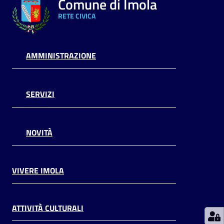
Comune di Imola
Argomenti
RETE CIVICA
PNRR
AMMINISTRAZIONE
Servizi
on-
line
SERVIZI
Seguici
NOVITÀ
su
VIVERE IMOLA
ATTIVITÀ CULTURALI