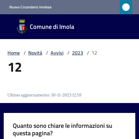
Vai al contenuto
Vai alla navigazione
Vai al footer
Nuovo Circondario Imolese
Comune
Comune di Imola
di Imola
RETE
CIVICA
Home
/
Novità
/
Avvisi
/
2023
/
12
12
Amministrazione
Novità
Ultimo aggiornamento
:
30-11-2023 12:59
Menu selezionato
Servizi
Quanto sono chiare le informazioni su
Vivere
questa pagina?
Imola