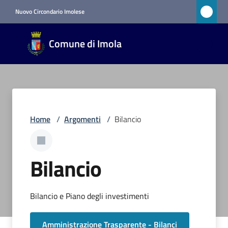
Vai al contenuto
Vai alla navigazione
Vai al footer
Nuovo Circondario Imolese
Comune
Comune di Imola
di Imola
RETE
CIVICA
Amministrazione
Home
/
Argomenti
/
Bilancio
Novità
Bilancio
Servizi
Bilancio e Piano degli investimenti
Vivere
Imola
Amministrazione Trasparente - Bilanci