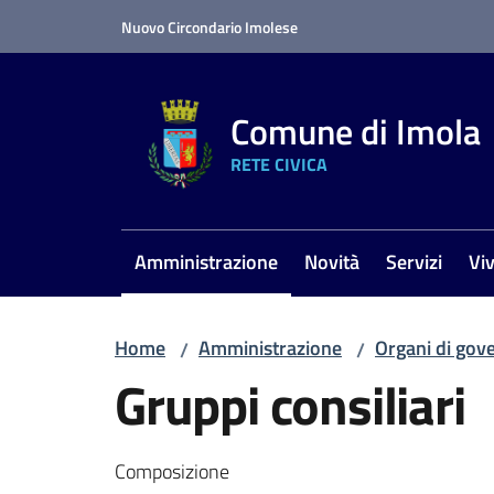
Vai al contenuto
Vai alla navigazione
Vai al footer
Nuovo Circondario Imolese
Comune di Imola
RETE CIVICA
Amministrazione
Novità
Servizi
Vi
Menu selezionato
Home
Amministrazione
Organi di gov
/
/
Gruppi consiliari
Composizione