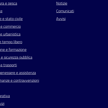
ura e pesca
Notizie
te
Comunicati
 e stato civile
Avvisi
 e commercio
e urbanistica
e tempo libero
one e formazione
a e sicurezza pubblica
 e trasporti
benessere e assistenza
 finanze e contravvenzioni
orativa
vizi