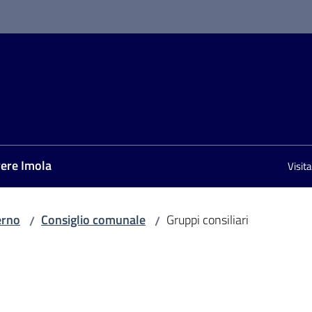
vere Imola
Visit
erno
Consiglio comunale
Gruppi consiliari
/
/