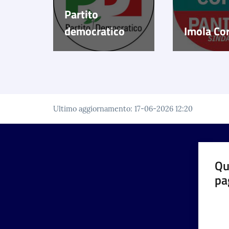
Partito
democratico
Imola Co
Ultimo aggiornamento
:
17-06-2026 12:20
Qu
pa
Valut