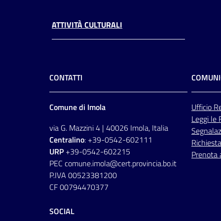
ATTIVITÀ CULTURALI
CONTATTI
COMUNI
Comune di Imola
Ufficio
Re
Leggi le
via G. Mazzini 4 | 40026 Imola, Italia
Segnalazi
Centralino
: +39-0542-602111
Richiesta
URP
+39-0542-602215
Prenota
PEC comune.imola@cert.provincia.bo.it
P.IVA 00523381200
CF 00794470377
SOCIAL