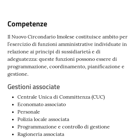
Competenze
Il Nuovo Circondario Imolese costituisce ambito per
V
l’esercizio di funzioni amministrative individuate in
i
relazione ai principi di sussidiarietà e di
s
adeguatezza: queste funzioni possono essere di
i
programmazione, coordinamento, pianificazione e
t
gestione.
a
r
Gestioni associate
e
Centrale Unica di Committenza (CUC)
I
Economato associato
m
Personale
o
Polizia locale associata
l
Programmazione e controllo di gestione
a
Ragioneria associata