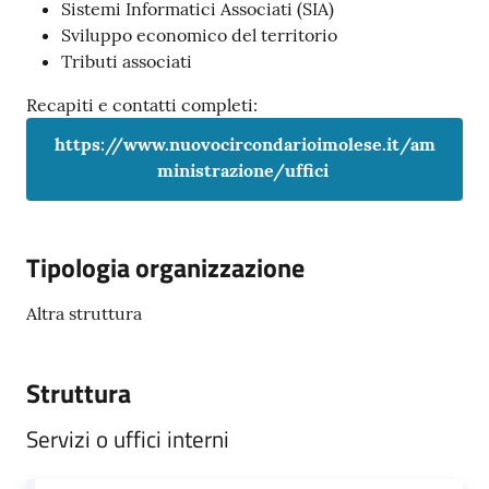
Sistemi Informatici Associati (SIA)
Argomenti
Sviluppo economico del territorio
Tributi associati
PNRR
Recapiti e contatti completi:
Servizi
https://www.nuovocircondarioimolese.it/am
on-
ministrazione/uffici
line
Tipologia organizzazione
Seguici
su
Altra struttura
Struttura
Servizi o uffici interni