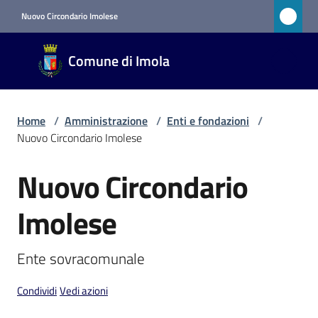
Vai al contenuto
Vai alla navigazione
Vai al footer
Nuovo Circondario Imolese
Comune
Comune di Imola
di Imola
RETE
CIVICA
Home
/
Amministrazione
/
Enti e fondazioni
/
Nuovo Circondario Imolese
Amministrazione
Nuovo Circondario
Salta al contenuto
Menu selezionato
Imolese
Novità
Ente sovracomunale
Servizi
Condividi
Vedi azioni
Vivere
Imola