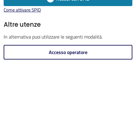
Come attivare SPID
Altre utenze
V
In alternativa puoi utilizzare le seguenti modalità.
i
s
Accesso operatore
i
t
a
r
e
I
m
o
l
a