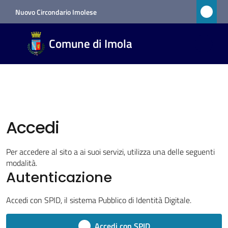
Vai al contenuto
Vai alla navigazione
Vai al footer
Nuovo Circondario Imolese
Comune
Comune di Imola
di Imola
RETE
CIVICA
Amministrazione
Accedi
Novità
Per accedere al sito a ai suoi servizi, utilizza una delle seguenti
modalità.
Autenticazione
Servizi
Accedi con SPID, il sistema Pubblico di Identità Digitale.
Vivere
Imola
Accedi con SPID