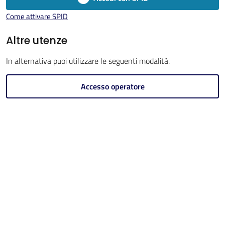
Imola
Come attivare SPID
Altre utenze
In alternativa puoi utilizzare le seguenti modalità.
V
i
Accesso operatore
s
i
t
a
r
e
I
m
o
l