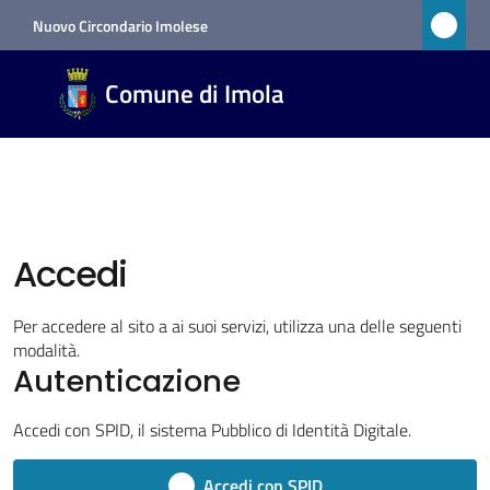
Vai al contenuto
Vai alla navigazione
Vai al footer
Nuovo Circondario Imolese
Comune
Comune di Imola
di Imola
RETE
CIVICA
Amministrazione
Accedi
Menu selezionato
Per accedere al sito a ai suoi servizi, utilizza una delle seguenti
Novità
modalità.
Autenticazione
Servizi
Accedi con SPID, il sistema Pubblico di Identità Digitale.
Vivere
Accedi con SPID