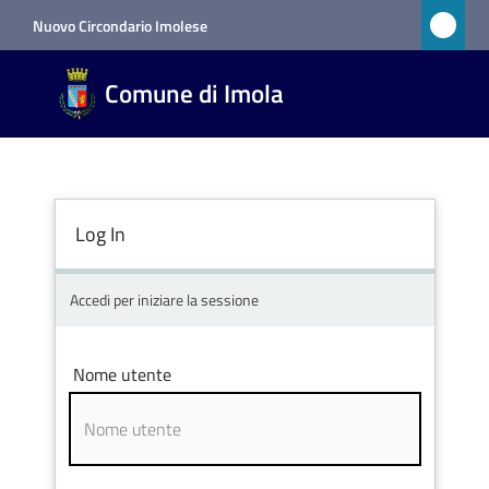
Vai al contenuto
Vai alla navigazione
Vai al footer
Nuovo Circondario Imolese
Comune
Comune di Imola
di Imola
RETE
CIVICA
Log In
Amministrazione
Accedi per iniziare la sessione
Novità
Nome utente
Servizi
Vivere
Imola