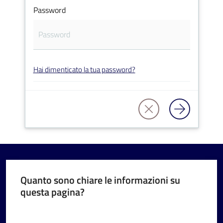
Password
V
Hai dimenticato la tua password?
i
s
i
t
a
r
e
I
m
Quanto sono chiare le informazioni su
questa pagina?
o
l
Valuta da 1 a 5 stelle
a