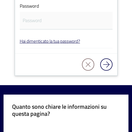
Password
V
Hai dimenticato la tua password?
i
s
i
t
a
r
e
I
m
Quanto sono chiare le informazioni su
questa pagina?
o
l
Valuta da 1 a 5 stelle
a