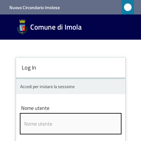
Vai al contenuto
Vai alla navigazione
Vai al footer
Nuovo Circondario Imolese
Comune
Comune di Imola
di Imola
RETE
CIVICA
Log In
Amministrazione
Accedi per iniziare la sessione
Novità
Nome utente
Servizi
Vivere
Imola