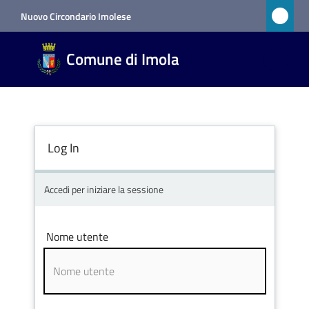
Vai al contenuto
Vai alla navigazione
Vai al footer
Nuovo Circondario Imolese
Comune
Comune di Imola
di Imola
RETE
CIVICA
Log In
Amministrazione
Accedi per iniziare la sessione
Novità
Nome utente
Servizi
Vivere
Imola