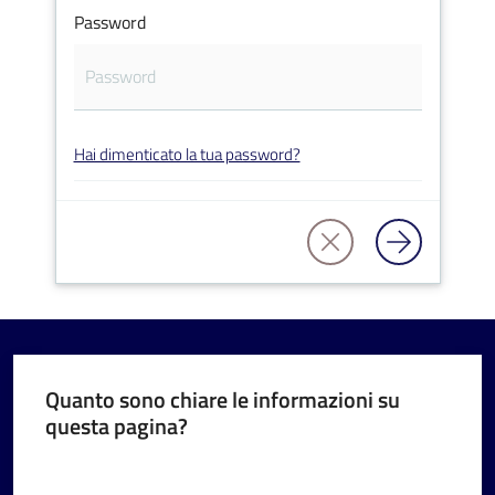
Password
V
Hai dimenticato la tua password?
i
s
i
t
a
r
e
I
m
Quanto sono chiare le informazioni su
questa pagina?
o
l
Valuta da 1 a 5 stelle
a