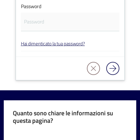
Password
V
Hai dimenticato la tua password?
i
s
i
t
a
r
e
I
m
Quanto sono chiare le informazioni su
questa pagina?
o
l
Valuta da 1 a 5 stelle
a