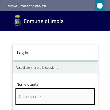
Vai al contenuto
Vai alla navigazione
Vai al footer
Nuovo Circondario Imolese
Comune
Comune di Imola
di Imola
RETE
CIVICA
Log In
Amministrazione
Accedi per iniziare la sessione
Novità
Nome utente
Servizi
Vivere
Imola