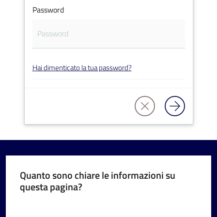
Password
V
Hai dimenticato la tua password?
i
s
i
t
a
r
e
I
m
Quanto sono chiare le informazioni su
questa pagina?
o
l
Valuta da 1 a 5 stelle
a