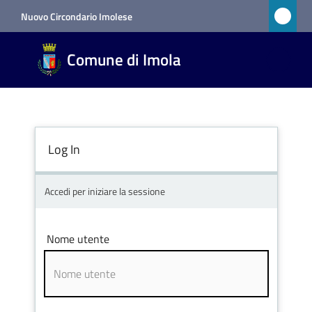
Vai al contenuto
Vai alla navigazione
Vai al footer
Nuovo Circondario Imolese
Comune
Comune di Imola
di Imola
RETE
CIVICA
Log In
Amministrazione
Accedi per iniziare la sessione
Novità
Nome utente
Servizi
Vivere
Imola