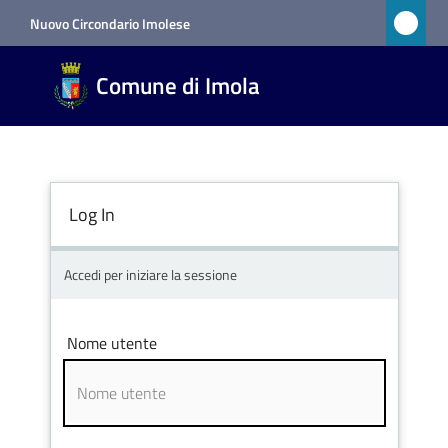
Vai al contenuto
Vai alla navigazione
Vai al footer
Nuovo Circondario Imolese
Comune
Comune di Imola
di Imola
RETE
CIVICA
Log In
Amministrazione
Accedi per iniziare la sessione
Novità
Nome utente
Servizi
Vivere
Imola