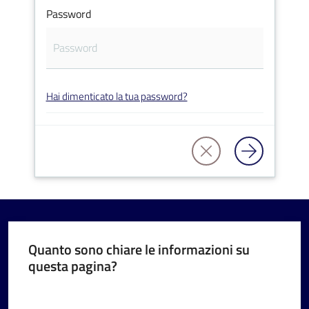
Password
V
Hai dimenticato la tua password?
i
s
i
t
a
r
e
I
m
Quanto sono chiare le informazioni su
questa pagina?
o
l
Valuta da 1 a 5 stelle
a