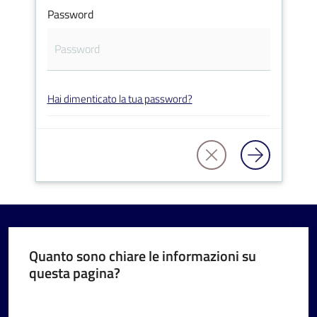
Password
V
Hai dimenticato la tua password?
i
s
i
t
a
r
e
I
m
Quanto sono chiare le informazioni su
questa pagina?
o
l
Valuta da 1 a 5 stelle
a