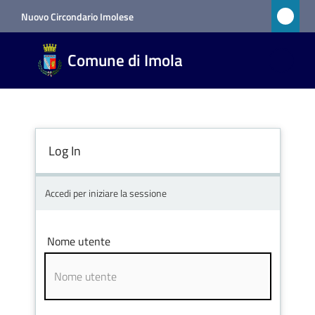
Vai al contenuto
Vai alla navigazione
Vai al footer
Nuovo Circondario Imolese
Comune
Comune di Imola
di Imola
RETE
CIVICA
Log In
Amministrazione
Accedi per iniziare la sessione
Novità
Nome utente
Servizi
Vivere
Imola