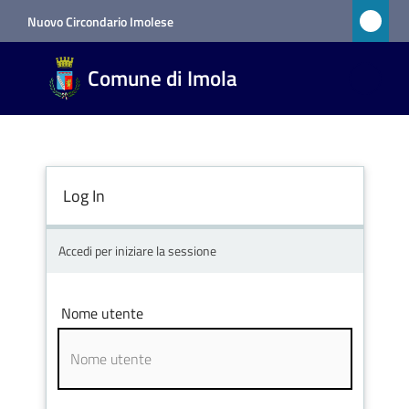
Vai al contenuto
Vai alla navigazione
Vai al footer
Nuovo Circondario Imolese
Comune
Comune di Imola
di Imola
RETE
CIVICA
Log In
Amministrazione
Accedi per iniziare la sessione
Novità
Nome utente
Servizi
Vivere
Imola