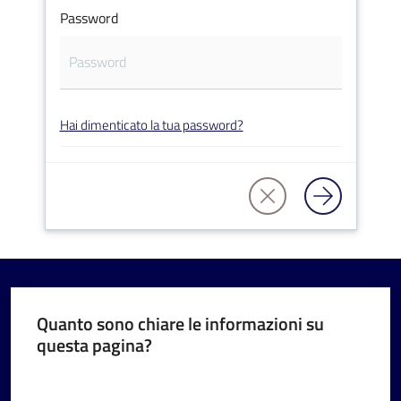
Password
V
Hai dimenticato la tua password?
i
s
i
t
a
r
e
I
m
Quanto sono chiare le informazioni su
questa pagina?
o
l
Valuta da 1 a 5 stelle
a