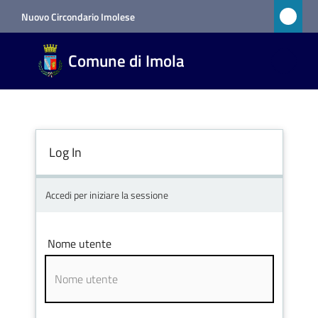
Vai al contenuto
Vai alla navigazione
Vai al footer
Nuovo Circondario Imolese
Comune
Comune di Imola
di Imola
RETE
CIVICA
Log In
Amministrazione
Accedi per iniziare la sessione
Novità
Nome utente
Servizi
Vivere
Imola