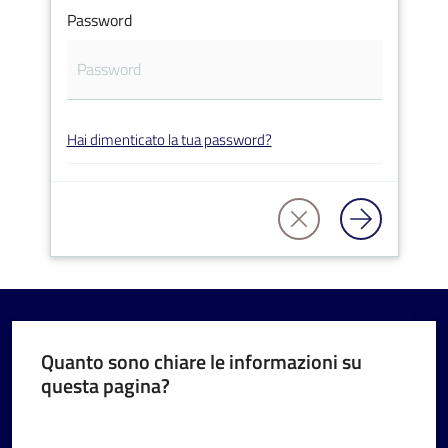
Password
V
Hai dimenticato la tua password?
i
s
i
t
a
r
e
I
m
Quanto sono chiare le informazioni su
questa pagina?
o
l
Valuta da 1 a 5 stelle
a