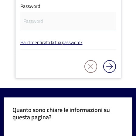
Password
V
Hai dimenticato la tua password?
i
s
i
t
a
r
e
I
m
Quanto sono chiare le informazioni su
questa pagina?
o
l
Valuta da 1 a 5 stelle
a