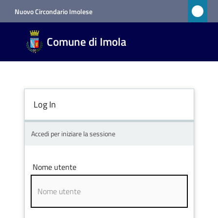
Vai al contenuto
Vai alla navigazione
Vai al footer
Nuovo Circondario Imolese
Comune
Comune di Imola
di Imola
RETE
CIVICA
Log In
Amministrazione
Accedi per iniziare la sessione
Novità
Nome utente
Servizi
Vivere
Imola