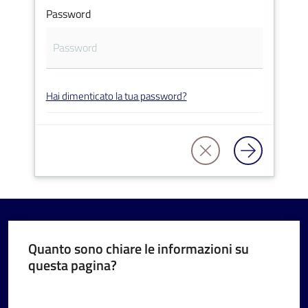
Password
V
Hai dimenticato la tua password?
i
s
i
t
a
r
e
I
m
Quanto sono chiare le informazioni su
questa pagina?
o
l
Valuta da 1 a 5 stelle
a