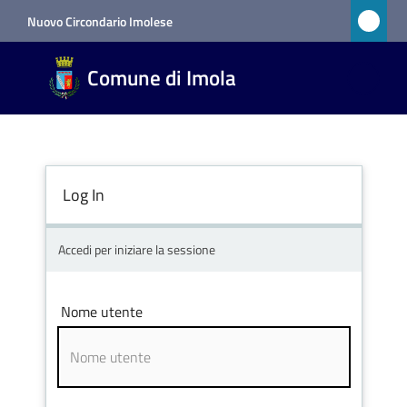
Vai al contenuto
Vai alla navigazione
Vai al footer
Nuovo Circondario Imolese
Comune
Comune di Imola
di Imola
RETE
CIVICA
Log In
Amministrazione
Accedi per iniziare la sessione
Novità
Nome utente
Servizi
Vivere
Imola