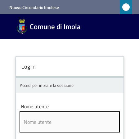
Vai al contenuto
Vai alla navigazione
Vai al footer
Nuovo Circondario Imolese
Comune
Comune di Imola
di Imola
RETE
CIVICA
Log In
Amministrazione
Accedi per iniziare la sessione
Novità
Nome utente
Servizi
Vivere
Imola