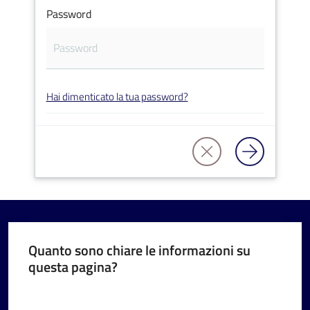
Password
V
Hai dimenticato la tua password?
i
s
i
t
a
r
e
I
m
Quanto sono chiare le informazioni su
questa pagina?
o
l
Valuta da 1 a 5 stelle
a