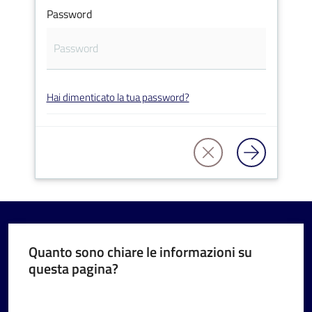
Password
V
Hai dimenticato la tua password?
i
s
i
t
a
r
e
I
m
Quanto sono chiare le informazioni su
questa pagina?
o
l
Valuta da 1 a 5 stelle
a