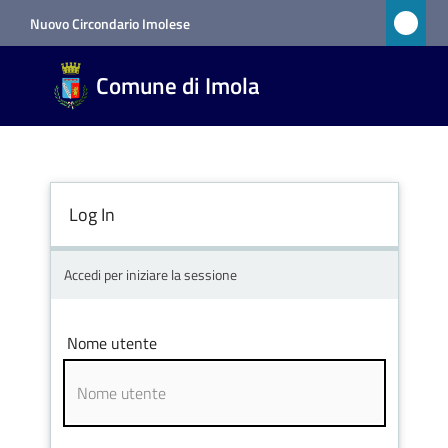
Vai al contenuto
Vai alla navigazione
Vai al footer
Nuovo Circondario Imolese
Comune
Comune di Imola
di Imola
RETE
CIVICA
Log In
Amministrazione
Accedi per iniziare la sessione
Novità
Nome utente
Servizi
Vivere
Imola