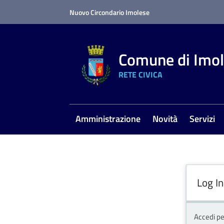
Vai al contenuto
Vai alla navigazione
Vai al footer
Nuovo Circondario Imolese
Comune di Imo
RETE CIVICA
Amministrazione
Novità
Servizi
Log In
Accedi pe