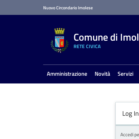
Vai al contenuto
Vai alla navigazione
Vai al footer
Nuovo Circondario Imolese
Comune di Imo
RETE CIVICA
Amministrazione
Novità
Servizi
Log In
Accedi pe