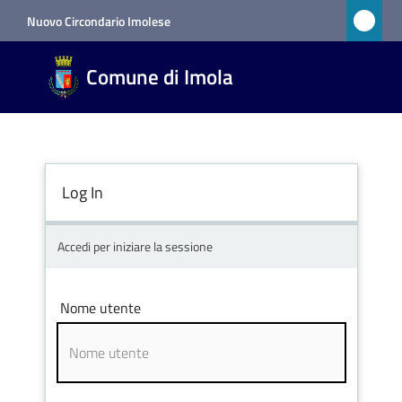
Vai al contenuto
Vai alla navigazione
Vai al footer
Nuovo Circondario Imolese
Comune
Comune di Imola
di Imola
RETE
CIVICA
Log In
Amministrazione
Accedi per iniziare la sessione
Novità
Nome utente
Servizi
Vivere
Imola