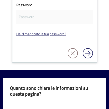
Password
V
Hai dimenticato la tua password?
i
s
i
t
a
r
e
I
m
Quanto sono chiare le informazioni su
questa pagina?
o
l
Valuta da 1 a 5 stelle
a