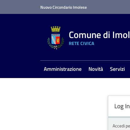
Vai al contenuto
Vai alla navigazione
Vai al footer
Nuovo Circondario Imolese
Comune di Imo
RETE CIVICA
Amministrazione
Novità
Servizi
Log In
Accedi pe